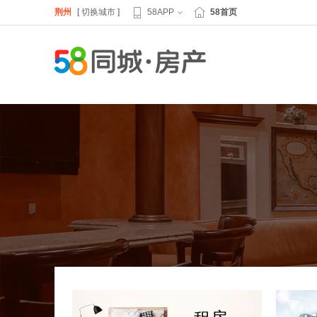
荆州
[
切换城市
]
58APP
58首页