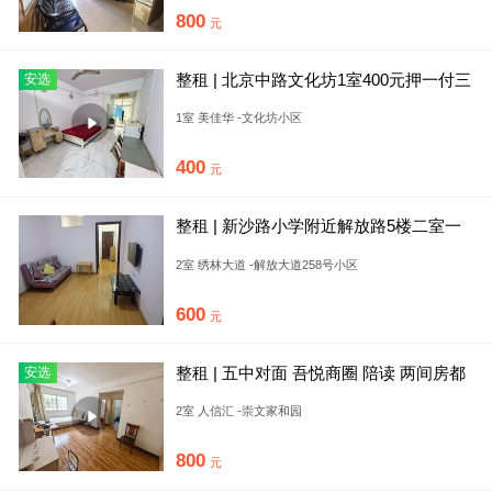
800
元
整租 | 北京中路文化坊1室400元押一付三
安选
5楼美佳华人信汇大
1室 美佳华 -文化坊小区
400
元
整租 | 新沙路小学附近解放路5楼二室一
厅
2室 绣林大道 -解放大道258号小区
600
元
整租 | 五中对面 吾悦商圈 陪读 两间房都
安选
有床 家具家电齐全
2室 人信汇 -崇文家和园
800
元