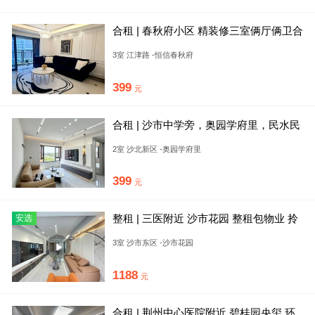
合租 | 春秋府小区 精装修三室俩厅俩卫合
租房 可短租可月付
3室 江津路 -恒信春秋府
399
元
合租 | 沙市中学旁，奥园学府里，民水民
电，可押一付一
2室 沙北新区 -奥园学府里
399
元
整租 | 三医附近 沙市花园 整租包物业 拎
安选
包入住
3室 沙市东区 -沙市花园
1188
元
合租 | 荆州中心医院附近 碧桂园央玺 环