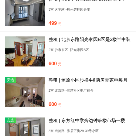
境优美 无中介 伶包
3室 火车站 -荆州碧桂园央玺
499
元
整租 | 北京东路阳光家园B区是3楼半中装
二室一厅一厨一卫家电
2室 沙市东区 -阳光家园B区
600
元
整租 | 燎原小区步梯4楼两房带家电每月
安选
仅600元随时看房
2室 北京路 -三湾社区电厂宿舍
600
元
整租 | 东方红中学旁边钟鼓楼市场一楼
安选
3室 武德路 -张居正街29-39号小区