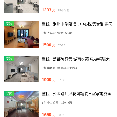
1233
元
15小时前
整租 | 荆州中学陪读，中心医院附近 实习
安选
精装三房 2台空
3室 火车站 -恒大金名都
1500
元
07-23
整租 | 楚都御苑旁 城南御苑 电梯精装大
安选
三房 家电家具齐全
3室 南环路 -城南御苑(西苑)
1900
元
07-30
整租 | 公园路江津花园精装三室家电齐全
安选
拎包入住2楼
3室 中山公园 -江津花园
1650
元
08-03