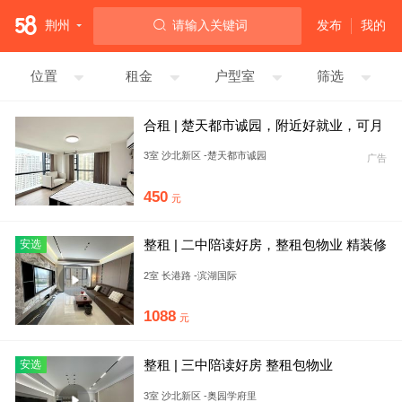
荆州
请输入关键词
发布
我的
位置
租金
户型室
筛选
合租 | 楚天都市诚园，附近好就业，可月
付，停车方便，无中介。
3室 沙北新区 -楚天都市诚园
广告
450
元
整租 | 二中陪读好房，整租包物业 精装修
安选
拎包入住
2室 长港路 -滨湖国际
1088
元
整租 | 三中陪读好房 整租包物业
安选
3室 沙北新区 -奥园学府里