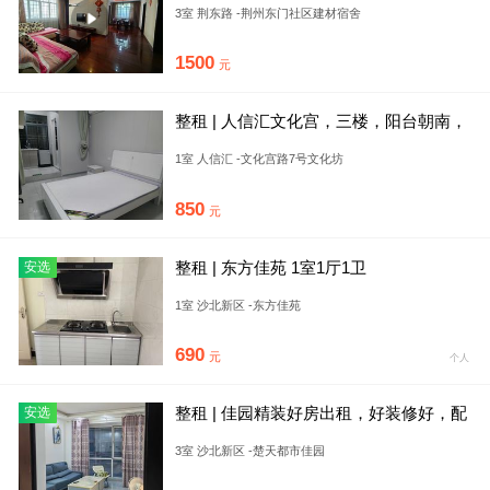
3室 荆东路 -荆州东门社区建材宿舍
1500
元
整租 | 人信汇文化宫，三楼，阳台朝南，
进出便利
1室 人信汇 -文化宫路7号文化坊
850
元
整租 | 东方佳苑 1室1厅1卫
安选
1室 沙北新区 -东方佳苑
690
元
个人
整租 | 佳园精装好房出租，好装修好，配
安选
齐，看房方便
3室 沙北新区 -楚天都市佳园