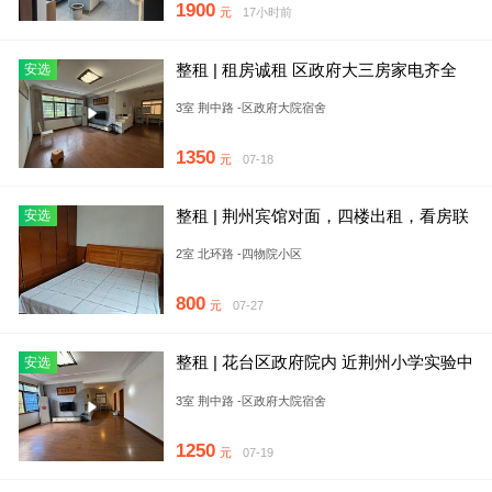
1900
元
17小时前
整租 | 租房诚租 区政府大三房家电齐全
安选
上班 陪读
3室 荆中路 -区政府大院宿舍
1350
元
07-18
整租 | 荆州宾馆对面，四楼出租，看房联
安选
系我
2室 北环路 -四物院小区
800
元
07-27
整租 | 花台区政府院内 近荆州小学实验中
安选
学五医荆州医院新北门
3室 荆中路 -区政府大院宿舍
1250
元
07-19