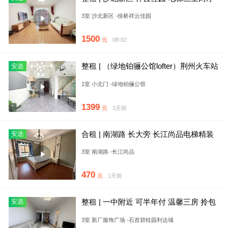
两卫 家电齐全 随时
3室 沙北新区 -徐桥祥云佳园
1500
元
08-02
整租 | （绿地铂骊公馆lofter）荆州火车站
安选
绿地名创思源小
1室 小北门 -绿地铂骊公馆
1399
元
1天前
合租 | 南湖路 长大旁 长江尚品电梯精装
安选
合租招室友拎包入住独
3室 南湖路 -长江尚品
470
元
1天前
整租 | 一中附近 可半年付 温馨三房 拎包
安选
入住 好停车 密码
3室 新厂服饰广场 -石首碧桂园利达城