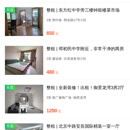
整租 | 东方红中学旁三楼钟鼓楼菜市场
安选
2室 荆中路 -荆东路17号小区
650
元
整租 | 邓初民中学附近，非常干净的两房
出租。
2室 建设路 -石首港务局小区
480
元
整租 | 全新装修！出租！御景龙湾3房2厅
安选
2卫，家具家电随时到
3室 新厂服饰广场 -御景龙湾
1250
元
整租 | 北京中路安良国际精装一室一厅
安选