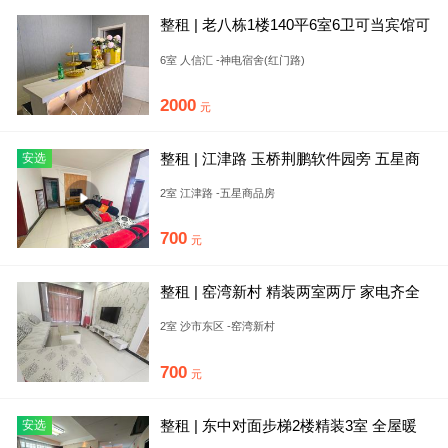
整租 | 老八栋1楼140平6室6卫可当宾馆可
当茶馆美容院等
6室 人信汇 -神电宿舍(红门路)
2000
元
整租 | 江津路 玉桥荆鹏软件园旁 五星商
安选
品房步梯3楼 大两室
2室 江津路 -五星商品房
700
元
整租 | 窑湾新村 精装两室两厅 家电齐全
干净整洁
2室 沙市东区 -窑湾新村
700
元
整租 | 东中对面步梯2楼精装3室 全屋暖
安选
气家电齐全拎包入住