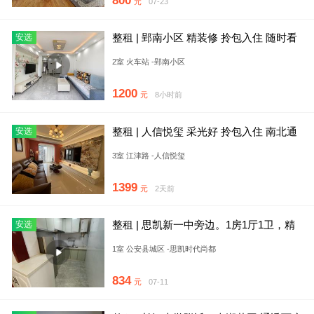
800
元
07-23
整租 | 郢南小区 精装修 拎包入住 随时看
安选
房
2室 火车站 -郢南小区
1200
元
8小时前
整租 | 人信悦玺 采光好 拎包入住 南北通
安选
透
3室 江津路 -人信悦玺
1399
元
2天前
整租 | 思凯新一中旁边。1房1厅1卫，精
安选
装修拎包入住。有一台
1室 公安县城区 -思凯时代尚都
834
元
07-11