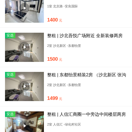
1400美佳华人信汇大赛
1室 北京路 -安良国际
1400
元
整租 | 沙北吾悦广场附近 全新装修两房
安选
家具家电齐全 拎包入
2室 沙北新区 -东都怡景
1500
元
整租 | 东都怡景精装2房 （沙北新区 张沟
安选
小区 东风雅苑 吾
2室 沙北新区 -东都怡景
1499
元
整租 | 人信汇商圈一中旁边中间楼层两房
安选
出租，陪读务工优选房，
2室 人信汇 -绿化村社区