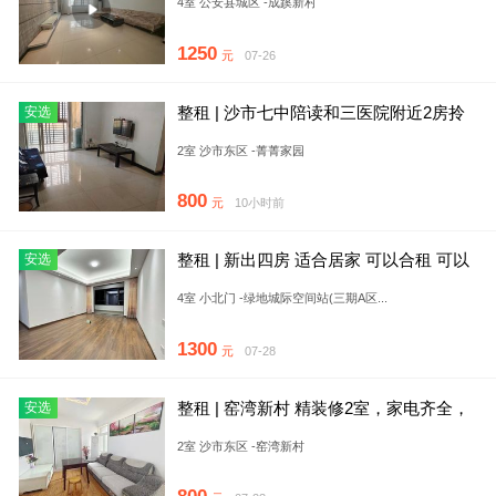
4室 公安县城区 -成蹊新村
1250
元
07-26
整租 | 沙市七中陪读和三医院附近2房拎
安选
包入住800元月有钥匙
2室 沙市东区 -菁菁家园
800
元
10小时前
整租 | 新出四房 适合居家 可以合租 可以
安选
养宠物 配东西加钱
4室 小北门 -绿地城际空间站(三期A区...
1300
元
07-28
整租 | 窑湾新村 精装修2室，家电齐全，
安选
拎包入住，免费停车免
2室 沙市东区 -窑湾新村