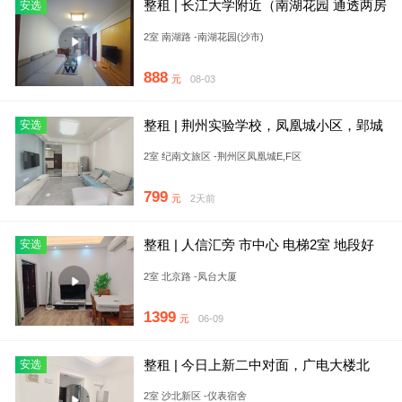
整租 | 长江大学附近（南湖花园 通透两房
安选
随时看房）接受长租
2室 南湖路 -南湖花园(沙市)
888
元
08-03
整租 | 荆州实验学校，凤凰城小区，郢城
安选
文化园，保利公园壹号
2室 纪南文旅区 -荆州区凤凰城E,F区
799
元
2天前
整租 | 人信汇旁 市中心 电梯2室 地段好
安选
附近工作，价格不
2室 北京路 -凤台大厦
1399
元
06-09
整租 | 今日上新二中对面，广电大楼北
安选
(仪表宿舍)一楼带大院子
2室 沙北新区 -仪表宿舍