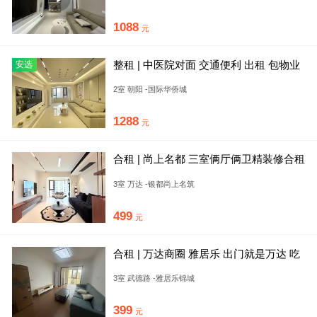
1088
元
整租 | 中医院对面 交通便利 出租 包物业
安选
拎包入
2室 朝阳 -国际华侨城
1288
元
合租 | 尚上名都 三室俩厅俩卫精装修合租
房 无中介可短租月付
3室 万达 -银都尚上名筑
499
元
合租 | 万达商圈 雅居乐 出门就是万达 吃
喝玩乐一应俱全 无
3室 武德路 -雅居乐锦城
399
元