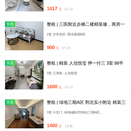
1417
元
07-22
整租 | 三医附近步梯二楼精装修，两房一
安选
厅一卫，家具家电齐全，
2室 沙市东区 -阳光家园B区
900
元
07-23
整租 | 精装 人信悦玺 押一付三 3室 88平
安选
电梯房 视野
3室 江津路 -人信悦玺
1600
元
07-12
整租 | 绿地三期A区 荆北实小附近 精装三
安选
房两卫 设施齐全
3室 小北门 -绿地城际空间站(三期A区...
1400
元
1天前