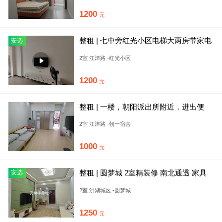
1200
元
整租 | 七中旁红光小区电梯大两房带家电
安选
每月仅1200元
2室 江津路 -红光小区
1200
元
整租 | 一楼，朝阳派出所附近，进出便
利，适合居住等
2室 江津路 -朝一宿舍
1000
元
整租 | 圆梦城 2室精装修 南北通透 家具
安选
家电齐全 拎包入住
2室 洪湖城区 -圆梦城
1250
元