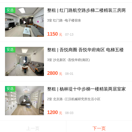
整租 | 红门路航空路步梯二楼精装三房两
安选
卫家具家电齐全拎包入住
3室 红门路 -电子楼宿舍
1150
元
07-13
整租 | 吾悦商圈 吾悦华府南区 电梯五楼
安选
精装三房两卫 包物业
3室 沙北新区 -吾悦华府(南区)
2800
元
08-01
整租 | 杨林堤十中步梯一楼精装两居室家
安选
具家电齐全好房出租
2室 北京路 -江汉机械研究所生活小区
1200
元
08-03
上一页
下一页