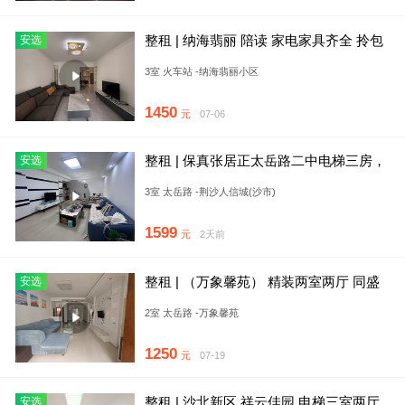
整租 | 纳海翡丽 陪读 家电家具齐全 拎包
安选
入住
3室 火车站 -纳海翡丽小区
1450
元
07-06
整租 | 保真张居正太岳路二中电梯三房，
安选
全屋家私家电齐全可拎包
3室 太岳路 -荆沙人信城(沙市)
1599
元
2天前
整租 | （万象馨苑） 精装两室两厅 同盛
安选
城市风景 郁金花园
2室 太岳路 -万象馨苑
1250
元
07-19
整租 | 沙北新区 祥云佳园 电梯三室两厅
安选