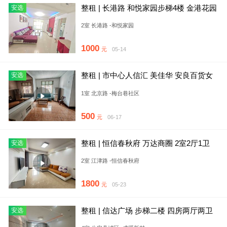
整租 | 长港路 和悦家园步梯4楼 金港花园
安选
精装修 家电齐全
2室 长港路 -和悦家园
1000
元
05-14
整租 | 市中心人信汇 美佳华 安良百货女
安选
人街梅台巷旁一室一厅
1室 北京路 -梅台巷社区
500
元
06-17
整租 | 恒信春秋府 万达商圈 2室2厅1卫
安选
采光好
2室 江津路 -恒信春秋府
1800
元
05-23
整租 | 信达广场 步梯二楼 四房两厅两卫
安选
精装修 拎包入住