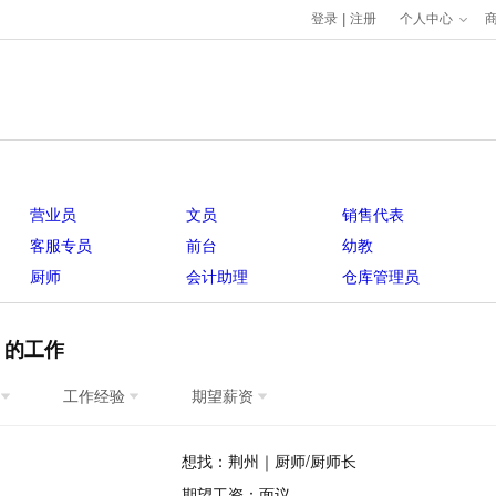
登录
|
注册
个人中心
营业员
文员
销售代表
客服专员
前台
幼教
厨师
会计助理
仓库管理员
】的工作
工作经验
期望薪资
想找：荆州｜厨师/厨师长
期望工资：面议