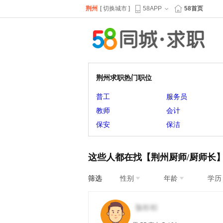
荆州
[
切换城市
]
58APP
58首页
荆州求职热门职位
普工
服务员
教师
会计
保安
保洁
这些人都在找【荆州厨师/厨师长
筛选
性别
年龄
学历